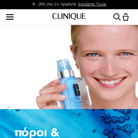
🌞 -20% στα 2+ προϊόντα
Αγοράστε Τώρα