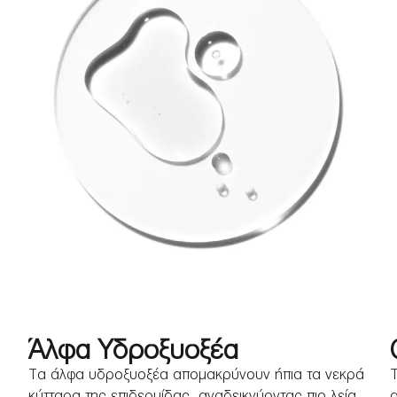
Άλφα Υδροξυοξέα
Τα άλφα υδροξυοξέα απομακρύνουν ήπια τα νεκρά
Τ
κύτταρα της επιδερμίδας, αναδεικνύοντας πιο λεία
α