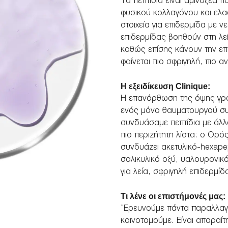
Τα πεπτίδια είναι αμινοξέα
φυσικού κολλαγόνου και ελασ
στοιχεία για επιδερμίδα με 
επιδερμίδας βοηθούν στη λε
καθώς επίσης κάνουν την επι
φαίνεται πιο σφριγηλή, πιο αν
Η εξειδίκευση Clinique:
Η επανόρθωση της όψης γρα
ενός μόνο θαυματουργού συστ
συνδυάσαμε πεπτίδια με άλλ
πιο περιζήτητη λίστα: ο Ορό
συνδυάζει ακετυλικό-hexape
σαλικυλικό οξύ, υαλουρονικ
για λεία, σφριγηλή επιδερμίδ
Τι λένε οι επιστήμονές μας:
“Ερευνούμε πάντα παραλλαγ
καινοτομούμε. Είναι απαραί