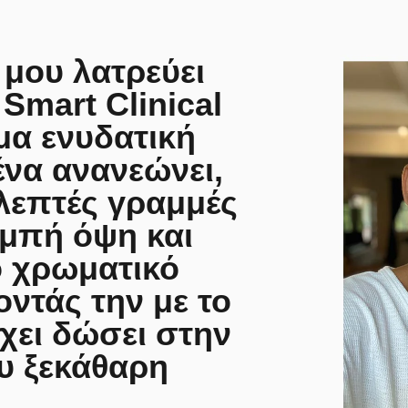
 μου λατρεύει
Smart Clinical
μα ενυδατική
ένα ανανεώνει,
 λεπτές γραμμές
αμπή όψη και
 χρωματικό
οντάς την με το
χει δώσει στην
υ ξεκάθαρη