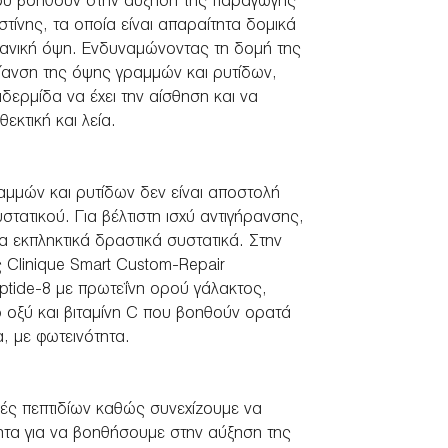
 που βοηθούν στην αύξηση της παραγωγής
τίνης, τα οποία είναι απαραίτητα δομικά
νεανική όψη. Ενδυναμώνοντας τη δομή της
ίανση της όψης γραμμών και ρυτίδων,
δερμίδα να έχει την αίσθηση και να
θεκτική και λεία.
μμών και ρυτίδων δεν είναι αποστολή
ατικού. Για βέλτιστη ισχύ αντιγήρανσης,
α εκπληκτικά δραστικά συστατικά. Στην
ς Clinique Smart Custom-Repair
ptide-8 με πρωτεΐνη ορού γάλακτος,
ό οξύ και βιταμίνη C που βοηθούν ορατά
α, με φωτεινότητα.
ές πεπτιδίων καθώς συνεχίζουμε να
τητα για να βοηθήσουμε στην αύξηση της