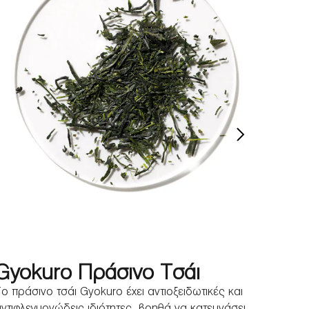
ΜΆΘΕΤ
Gyokuro Πράσινο Τσάι
ο πράσινο τσάι Gyokuro έχει αντιοξειδωτικές και
ντιφλεγμονώδεις ιδιότητες, βοηθά να κατευνάσει