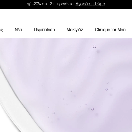
🌞 -20% στα 2+ προϊόντα
Αγοράστε Τώρα
ές
Νέα
Περιποίηση
Μακιγιάζ
Clinique for Men