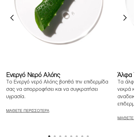
Ενεργό Νερό Αλόης
Άλφα Υ
Το Ενεργό νερό Αλόης βοηθά την επιδερμίδα
Τα άλφα
σας να απορροφήσει και να συγκρατήσει
νεκρά κύ
υγρασία.
αναδεικν
επιδερμί
ΜΆΘΕΤΕ ΠΕΡΙΣΣΌΤΕΡΑ
ΜΆΘΕΤΕ Π