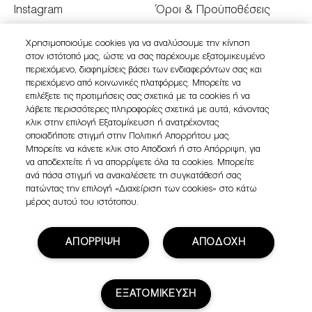
Instagram
Όροι & Προϋποθέσεις
Youtube
Όροι Πώλησης
Χρησιμοποιούμε cookies για να αναλύσουμε την κίνηση
στον ιστότοπό μας, ώστε να σας παρέχουμε εξατομικευμένο
Twitter
Διαχειριστείτε τα Cookies
περιεχόμενο, διαφημίσεις βάσει των ενδιαφερόντων σας και
του Ιστότοπου
περιεχόμενο από κοινωνικές πλατφόρμες. Μπορείτε να
επιλέξετε τις προτιμήσεις σας σχετικά με τα cookies ή να
λάβετε περισσότερες πληροφορίες σχετικά με αυτά, κάνοντας
κλικ στην επιλογή Εξατομίκευση ή ανατρέχοντας
οποιαδήποτε στιγμή στην Πολιτική Απορρήτου μας.
Μπορείτε να κάνετε κλικ στο Αποδοχή ή στο Απόρριψη, για
να αποδεχτείτε ή να απορρίψετε όλα τα cookies. Μπορείτε
ανά πάσα στιγμή να ανακαλέσετε τη συγκατάθεσή σας
πατώντας την επιλογή «Διαχείριση των cookies» στο κάτω
μέρος αυτού του ιστότοπου.
ΑΠΟΡΡΙΨΗ
ΑΠΟΔΟΧΗ
© Clinique Laboratories, llc. All Rights Reserved
ΕΞΑΤΟΜΙΚΕΥΣΗ