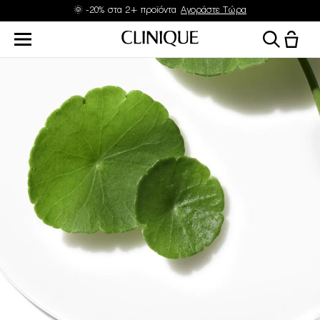
🌞 -20% στα 2+ προϊόντα
Αγοράστε Τώρα