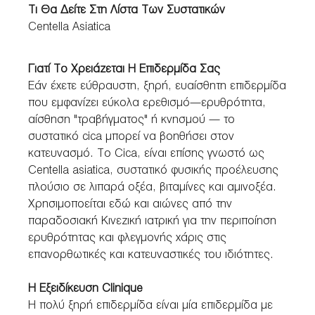
Τι Θα Δείτε Στη Λίστα Των Συστατικών
Centella Asiatica
Γιατί Το Χρειάζεται Η Επιδερμίδα Σας
Εάν έχετε εύθραυστη, ξηρή, ευαίσθητη επιδερμίδα
που εμφανίζει εύκολα ερεθισμό—ερυθρότητα,
αίσθηση "τραβήγματος" ή κνησμού — το
συστατικό cica μπορεί να βοηθήσει στον
κατευνασμό. Το Cica, είναι επίσης γνωστό ως
Centella asiatica, συστατικό φυσικής προέλευσης
πλούσιο σε λιπαρά οξέα, βιταμίνες και αμινοξέα.
Χρησιμοποείται εδώ και αιώνες από την
παραδοσιακή Κινεζική ιατρική για την περιποίηση
ερυθρότητας και φλεγμονής χάρις στις
επανορθωτικές και κατευναστικές του ιδιότητες.
Η Εξειδίκευση Clinique
Η πολύ ξηρή επιδερμίδα είναι μία επιδερμίδα με