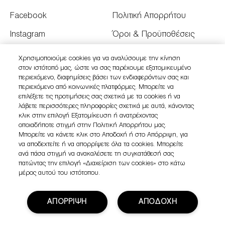
Facebook
Πολιτική Απορρήτου
Instagram
Όροι & Προϋποθέσεις
Youtube
Όροι Πώλησης
Χρησιμοποιούμε cookies για να αναλύσουμε την κίνηση
στον ιστότοπό μας, ώστε να σας παρέχουμε εξατομικευμένο
Twitter
Διαχειριστείτε τα Cookies
περιεχόμενο, διαφημίσεις βάσει των ενδιαφερόντων σας και
του Ιστότοπου
περιεχόμενο από κοινωνικές πλατφόρμες. Μπορείτε να
επιλέξετε τις προτιμήσεις σας σχετικά με τα cookies ή να
λάβετε περισσότερες πληροφορίες σχετικά με αυτά, κάνοντας
κλικ στην επιλογή Εξατομίκευση ή ανατρέχοντας
οποιαδήποτε στιγμή στην Πολιτική Απορρήτου μας.
Μπορείτε να κάνετε κλικ στο Αποδοχή ή στο Απόρριψη, για
να αποδεχτείτε ή να απορρίψετε όλα τα cookies. Μπορείτε
ανά πάσα στιγμή να ανακαλέσετε τη συγκατάθεσή σας
πατώντας την επιλογή «Διαχείριση των cookies» στο κάτω
μέρος αυτού του ιστότοπου.
ΑΠΟΡΡΙΨΗ
ΑΠΟΔΟΧΗ
© Clinique Laboratories, llc. All Rights Reserved