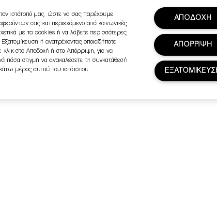
τον ιστότοπό μας, ώστε να σας παρέχουμε
ΑΠΟΔΟΧΗ
ιαφερόντων σας και περιεχόμενο από κοινωνικές
σχετικά με τα cookies ή να λάβετε περισσότερες
ή Εξατομίκευση ή ανατρέχοντας οποιαδήποτε
ΑΠΟΡΡΙΨΗ
 κλικ στο Αποδοχή ή στο Απόρριψη, για να
ανά πάσα στιγμή να ανακαλέσετε τη συγκατάθεσή
 κάτω μέρος αυτού του ιστότοπου.
ΕΞΑΤΟΜΙΚΕΥΣ
ολλά ακόμη από την Clinique.
την πρώτη σας παραγγελία.