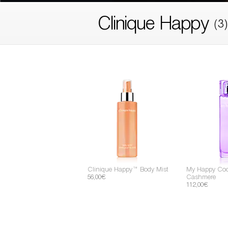
Clinique Happy
(3)
Filter by skin concern
Filter by colour family
Clinique Happy™ Body Mist
My Happy Co
56,00€
Cashmere
112,00€