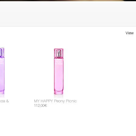
View
coa &
MY HAPPY Peony Picnic
112,00€
C