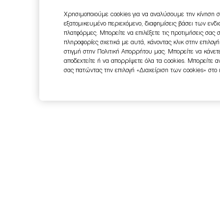
Χρησιμοποιούμε cookies για να αναλύσουμε την κίνηση σ
εξατομικευμένο περιεχόμενο, διαφημίσεις βάσει των ενδ
πλατφόρμες. Μπορείτε να επιλέξετε τις προτιμήσεις σας 
πληροφορίες σχετικά με αυτά, κάνοντας κλικ στην επιλογ
στιγμή στην Πολιτική Απορρήτου μας. Μπορείτε να κάνετε
αποδεχτείτε ή να απορρίψετε όλα τα cookies. Μπορείτε 
σας πατώντας την επιλογή «Διαχείριση των cookies» στο
Εγγραφείτε στο Newsletter
-15% ΣΤΗΝ ΠΡΩΤΗ ΣΑΣ ΠΑΡΑΓΓΕΛΙΑ
Ενημερωθείτε πρώτοι για όλα τα νέα, τις ειδικές προσφορές και π
Με την εγγραφή θα λάβετε κωδικό προσφοράς για έκπτωση 15% σ