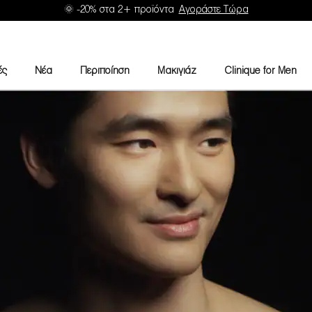
🌞 -20% στα 2+ προϊόντα
Αγοράστε Τώρα
ές
Νέα
Περιποίηση
Μακιγιάζ
Clinique for Men