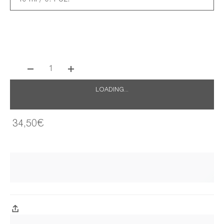
1
LOADING...
34,50€