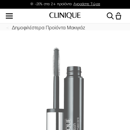
🌞 -20% στα 2+ προϊόντα
Αγοράστε Τώρα
Δημοφιλέστερα Προϊόντα Μακιγιάζ