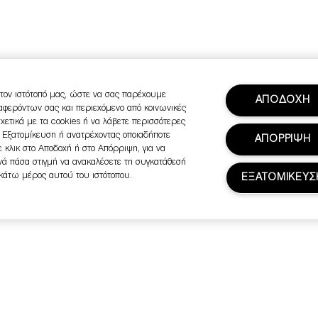
τον ιστότοπό μας, ώστε να σας παρέχουμε
ΑΠΟΔΟΧΗ
ιαφερόντων σας και περιεχόμενο από κοινωνικές
σχετικά με τα cookies ή να λάβετε περισσότερες
ή Εξατομίκευση ή ανατρέχοντας οποιαδήποτε
ΑΠΟΡΡΙΨΗ
 κλικ στο Αποδοχή ή στο Απόρριψη, για να
ανά πάσα στιγμή να ανακαλέσετε τη συγκατάθεσή
 κάτω μέρος αυτού του ιστότοπου.
ΕΞΑΤΟΜΙΚΕΥΣ