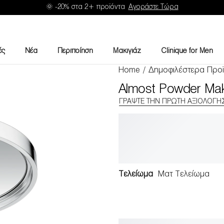
🌞 -20% στα 2+ προϊόντα
Αγοράστε Τώρα
ές
Νέα
Περιποίηση
Μακιγιάζ
Clinique for Men
Home
/
Δημοφιλέστερα Προϊ
Almost Powder Ma
ΓΡΆΨΤΕ ΤΗΝ ΠΡΏΤΗ ΑΞΙΟΛΌΓΗ
Τελείωμα
Ματ Τελείωμα