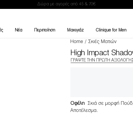
Δώρα με αγορές από 45 & 70€
ές
Νέα
Περιποίηση
Μακιγιάζ
Clinique for Men
Home
/
Σκιές Ματιών
High Impact Shado
ΓΡΆΨΤΕ ΤΗΝ ΠΡΏΤΗ ΑΞΙΟΛΌΓΗ
Οφέλη
Σκιά σε μορφή Πούδ
Αποτέλεσμα.