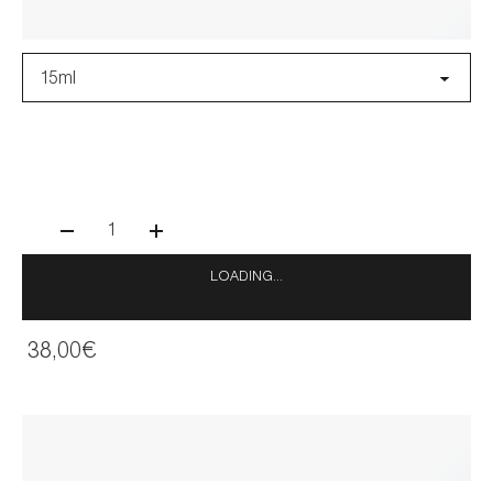
15ml
1
LOADING...
38,00€