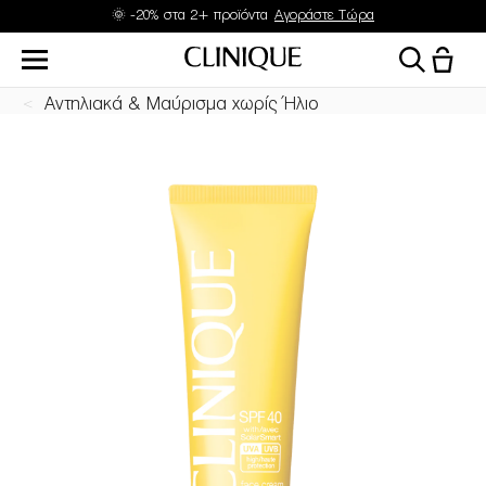
🌞 -20% στα 2+ προϊόντα
Αγοράστε Τώρα
Αντηλιακά & Μαύρισμα χωρίς Ήλιο