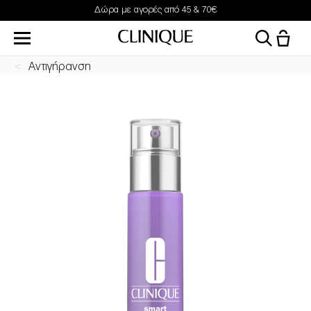
Δώρα με αγορές από 45 & 70€
Αντιγήρανση