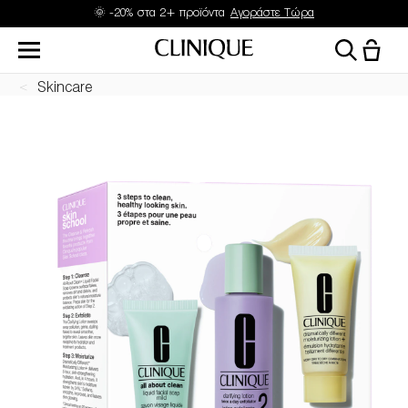
🌞 -20% στα 2+ προϊόντα
Αγοράστε Τώρα
Skincare