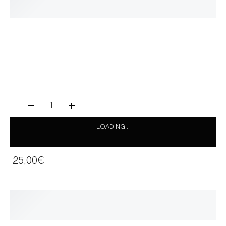
1
LOADING...
25,00€