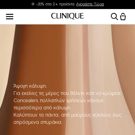
🌞 -20% στα 2+ προϊόντα
Αγοράστε Τώρα
Άψογη κάλυψη.
Για εκείνες τις μέρες που θέλετε κάτι να κρύψετε.
Concealers πολλαπλών χρήσεων κάνουν
περισσότερα από κάλυψη.
Καλύπτουν τα πάντα, από μαύρους κύκλους έως
απρόσμενα σπυράκια.