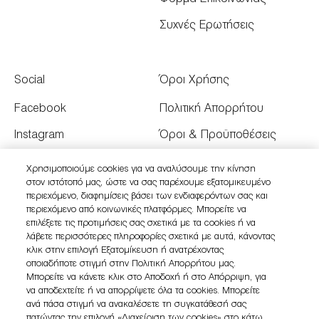
Συχνές Ερωτήσεις
Social
Όροι Χρήσης
Facebook
Πολιτική Απορρήτου
Instagram
Όροι & Προϋποθέσεις
Youtube
Όροι Πώλησης
Χρησιμοποιούμε cookies για να αναλύσουμε την κίνηση
στον ιστότοπό μας, ώστε να σας παρέχουμε εξατομικευμένο
Twitter
Διαχειριστείτε τα Cookies
περιεχόμενο, διαφημίσεις βάσει των ενδιαφερόντων σας και
του Ιστότοπου
περιεχόμενο από κοινωνικές πλατφόρμες. Μπορείτε να
επιλέξετε τις προτιμήσεις σας σχετικά με τα cookies ή να
λάβετε περισσότερες πληροφορίες σχετικά με αυτά, κάνοντας
κλικ στην επιλογή Εξατομίκευση ή ανατρέχοντας
οποιαδήποτε στιγμή στην Πολιτική Απορρήτου μας.
Μπορείτε να κάνετε κλικ στο Αποδοχή ή στο Απόρριψη, για
να αποδεχτείτε ή να απορρίψετε όλα τα cookies. Μπορείτε
ανά πάσα στιγμή να ανακαλέσετε τη συγκατάθεσή σας
πατώντας την επιλογή «Διαχείριση των cookies» στο κάτω