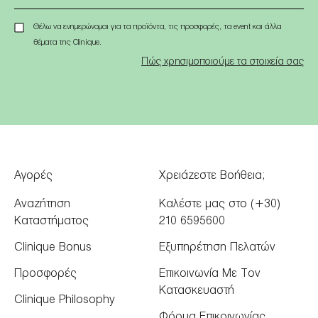
Θέλω να ενημερώνομαι για τα προϊόντα, τις προσφορές, τα event και άλλα
θέματα της Clinique.
Πώς χρησιμοποιούμε τα στοιχεία σας
Αγορές
Χρειάζεστε Βοήθεια;
Αναζήτηση
Καλέστε μας στο (+30)
Καταστήματος
210 6595600
Clinique Bonus
Εξυπηρέτηση Πελατών
Προσφορές
Επικοινωνία Με Τον
Κατασκευαστή
Clinique Philosophy
Φόρμα Επικοινωνίας