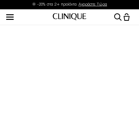
🌞 -20% στα 2+ προϊόντα
Αγοράστε Τώρα