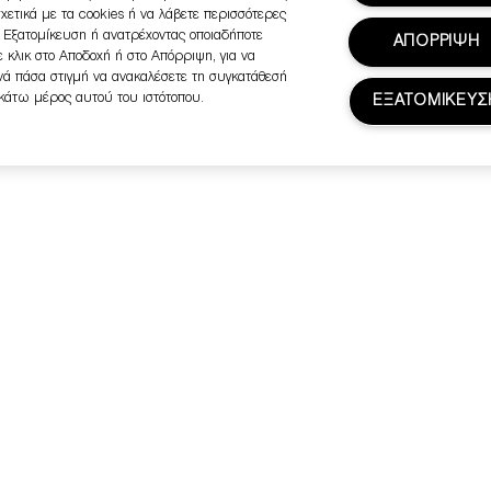
σχετικά με τα cookies ή να λάβετε περισσότερες
ή Εξατομίκευση ή ανατρέχοντας οποιαδήποτε
ΑΠΟΡΡΙΨΗ
 κλικ στο Αποδοχή ή στο Απόρριψη, για να
ανά πάσα στιγμή να ανακαλέσετε τη συγκατάθεσή
 κάτω μέρος αυτού του ιστότοπου.
ΕΞΑΤΟΜΙΚΕΥΣ
ολλά ακόμη από την Clinique.
την πρώτη σας παραγγελία.
Θέλω να ενημερώνομαι για τα προϊόντα, τι