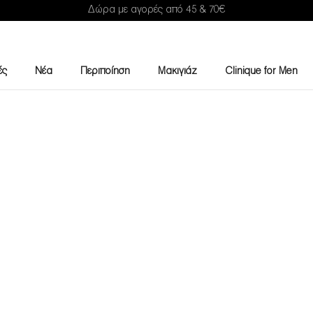
Δώρα με αγορές από 45 & 70€
ές
Νέα
Περιποίηση
Μακιγιάζ
Clinique for Men