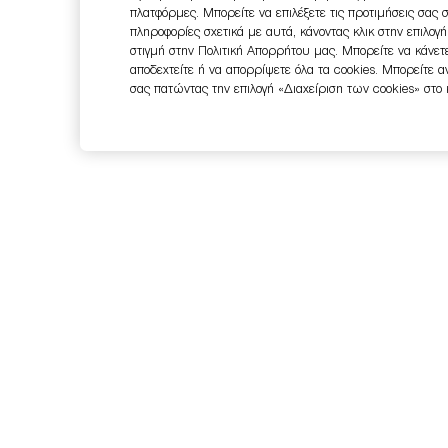
πλατφόρμες. Μπορείτε να επιλέξετε τις προτιμήσεις σας 
πληροφορίες σχετικά με αυτά, κάνοντας κλικ στην επιλογ
στιγμή στην Πολιτική Απορρήτου μας. Μπορείτε να κάνετε
αποδεχτείτε ή να απορρίψετε όλα τα cookies. Μπορείτε 
σας πατώντας την επιλογή «Διαχείριση των cookies» στο
Εγγραφείτε στο Newsletter
-15% ΣΤΗΝ ΠΡΩΤΗ ΣΑΣ ΠΑΡΑΓΓΕΛΙΑ
Ενημερωθείτε πρώτοι για όλα τα νέα, τις ειδικές προσφορές και π
Με την εγγραφή θα λάβετε κωδικό προσφοράς για έκπτωση 15% σ