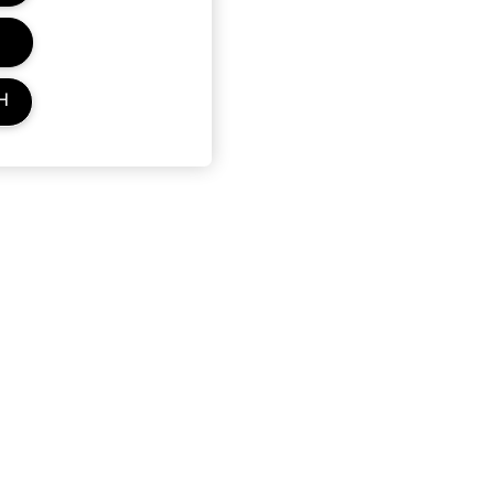
Η
ς προσφορές, τα event και άλλα θέματα της Clinique.