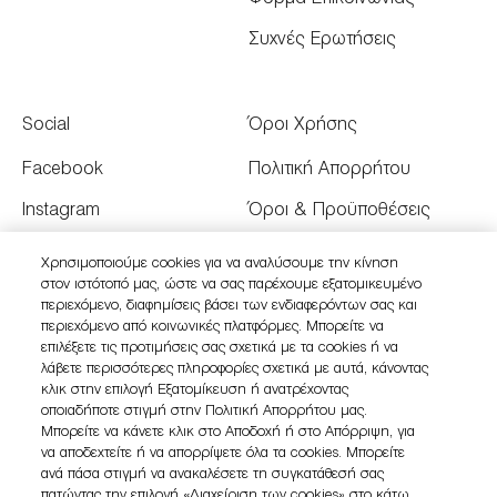
Συχνές Ερωτήσεις
Social
Όροι Χρήσης
Facebook
Πολιτική Απορρήτου
Instagram
Όροι & Προϋποθέσεις
Youtube
Όροι Πώλησης
Χρησιμοποιούμε cookies για να αναλύσουμε την κίνηση
στον ιστότοπό μας, ώστε να σας παρέχουμε εξατομικευμένο
Twitter
Διαχειριστείτε τα Cookies
περιεχόμενο, διαφημίσεις βάσει των ενδιαφερόντων σας και
του Ιστότοπου
περιεχόμενο από κοινωνικές πλατφόρμες. Μπορείτε να
επιλέξετε τις προτιμήσεις σας σχετικά με τα cookies ή να
λάβετε περισσότερες πληροφορίες σχετικά με αυτά, κάνοντας
κλικ στην επιλογή Εξατομίκευση ή ανατρέχοντας
οποιαδήποτε στιγμή στην Πολιτική Απορρήτου μας.
Μπορείτε να κάνετε κλικ στο Αποδοχή ή στο Απόρριψη, για
να αποδεχτείτε ή να απορρίψετε όλα τα cookies. Μπορείτε
ανά πάσα στιγμή να ανακαλέσετε τη συγκατάθεσή σας
πατώντας την επιλογή «Διαχείριση των cookies» στο κάτω