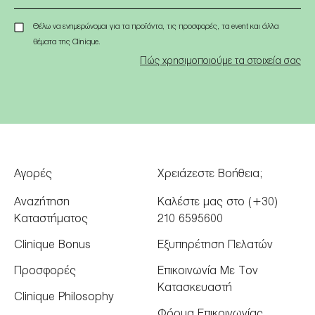
Θέλω να ενημερώνομαι για τα προϊόντα, τις προσφορές, τα event και άλλα
θέματα της Clinique.
Πώς χρησιμοποιούμε τα στοιχεία σας
Αγορές
Χρειάζεστε Βοήθεια;
Αναζήτηση
Καλέστε μας στο (+30)
Καταστήματος
210 6595600
Clinique Bonus
Εξυπηρέτηση Πελατών
Προσφορές
Επικοινωνία Με Τον
Κατασκευαστή
Clinique Philosophy
Φόρμα Επικοινωνίας